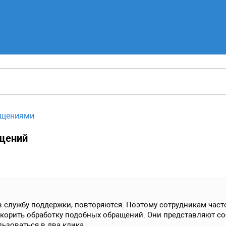
ащениями
щений
службу поддержки, повторяются. Поэтому сотрудникам часто 
корить обработку подобных обращений. Они представляют со
ьзоваться в два клика.