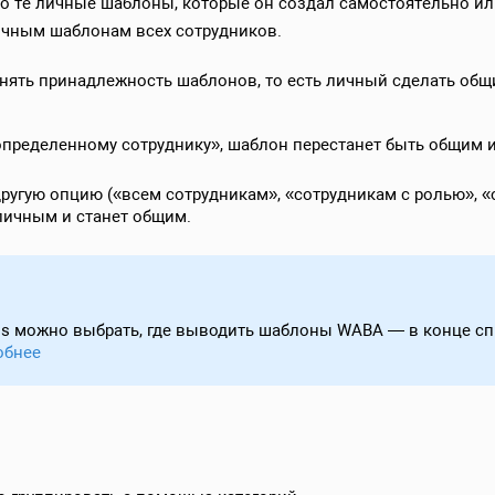
о те личные шаблоны, которые он создал самостоятельно ил
личным шаблонам всех сотрудников.
ять принадлежность шаблонов, то есть личный сделать общи
пределенному сотруднику», шаблон перестанет быть общим 
ругую опцию («всем сотрудникам», «сотрудникам с ролью», 
личным и станет общим.
ss можно выбрать, где выводить шаблоны WABA — в конце сп
обнее