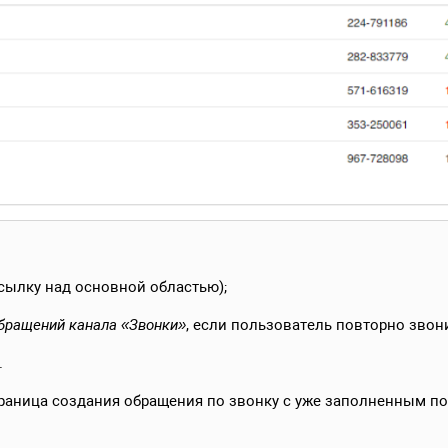
сылку над основной областью);
обращений канала «Звонки»
, если пользователь повторно звони
.
траница создания обращения по звонку с уже заполненным по