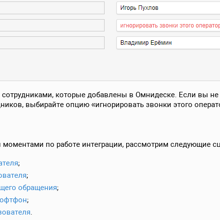
 с сотрудниками, которые добавлены в Омнидеске. Если вы не
дников, выбирайте опцию «игнорировать звонки этого операт
 моментами по работе интеграции, рассмотрим следующие с
ателя
;
ователя
;
ущего обращения
;
софтфон
;
зователя
.